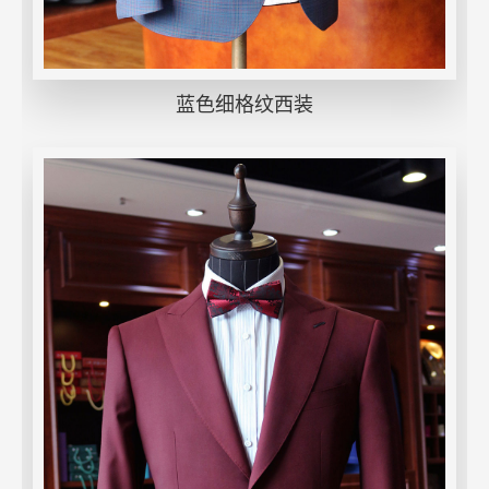
蓝色细格纹西装