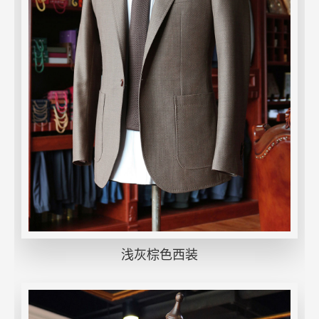
浅灰棕色西装